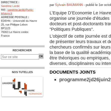
DIRECTRICE :
par
Sylvain BAUMANN
-
publié le
1er octo
Sandrine Lardic
Mél :
sandrine.lardic@univ-
L’Equipe D’Economie Le Havr
lehavre.fr
ADRESSE POSTALE :
organise une journée d’études 
EDEHN - Université du Havre
docteurs et post-doctorants tra
25, rue Philippe Lebon
"Politiques Publiques".
BP1123
76063 Le Havre cedex
L’objectif de cette journée est
France
de présenter leurs travaux et 
chercheurs confirmés sur leurs 
RECHERCHER
la base de la qualité académiq
être théoriques ou empiriques,
diverses, disciplinaires ou inter
DOCUMENTS JOINTS
NOS TUTELLES
programme2jd26juin2