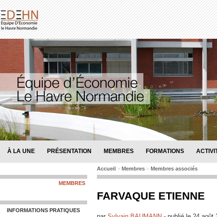
À LA UNE
PRÉSENTATION
MEMBRES
FORMATIONS
ACTIVI
Accueil
>
Membres
>
Membres associés
MEMBRES
FARVAQUE ETIENNE
INFORMATIONS PRATIQUES
par
Sylvain BAUMANN
-
publié le
24 août 