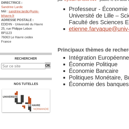
DIRECTRICE :
Sandrine Lardic
Professeur - Économie
Mél :
sandrine.lardic@univ-
Université de Lille – S
lehavre.fr
ADRESSE POSTALE :
Faculté des Sciences E
EDEHN - Université du Havre
etienne.farvaque@univ-li
25, rue Philippe Lebon
BP1123
76063 Le Havre cedex
France
Principaux thèmes de reche
Intégration Européenne
RECHERCHER
Économie Politique
Économie Bancaire
Politiques Monétaire, B
Économie des banques 
NOS TUTELLES