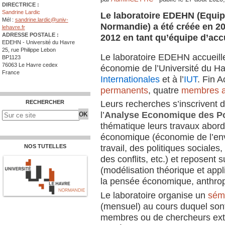
DIRECTRICE :
Sandrine Lardic
Le laboratoire EDEHN (Equip
Mél :
sandrine.lardic@univ-
Normandie) a été créée en 201
lehavre.fr
ADRESSE POSTALE :
2012 en tant qu’équipe d’accu
EDEHN - Université du Havre
25, rue Philippe Lebon
Le laboratoire EDEHN accueill
BP1123
76063 Le Havre cedex
économie de l’Université du Ha
France
Internationales
et à l’
IUT
. Fin 
permanents
, quatre
membres a
RECHERCHER
Leurs recherches s’inscrivent 
l’
Analyse Economique des Po
thématique leurs travaux abord
économique (économie de l’en
NOS TUTELLES
travail, des politiques sociales,
des conflits, etc.) et reposent 
(modélisation théorique et appl
la pensée économique, anthrop
Le laboratoire organise un
sém
(mensuel) au cours duquel sont
membres ou de chercheurs extér