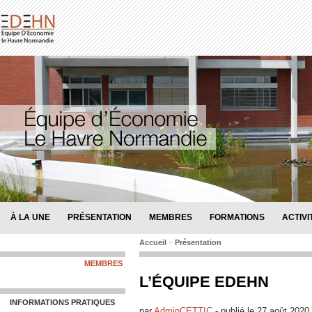
À LA UNE
PRÉSENTATION
MEMBRES
FORMATIONS
ACTIVI
Accueil
>
Présentation
MEMBRES
L’ÉQUIPE EDEHN
INFORMATIONS PRATIQUES
par
AdminCETTIC
-
publié le
27 août 2020