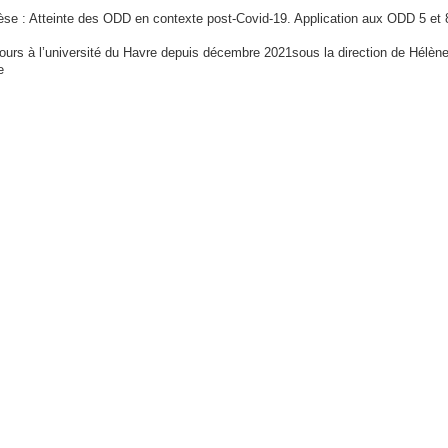
èse : Atteinte des ΟDD en contexte pοst-Cοvid-19. Application aux ΟDD 5 et 
urs à l’université du Havre depuis décembre 2021sous la direction de Hélèn
e