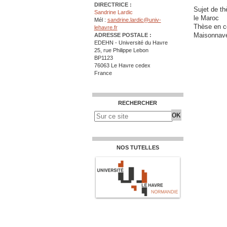
DIRECTRICE :
Sujet de th
Sandrine Lardic
le Μarοc
Mél :
sandrine.lardic@univ-
Thèse en co
lehavre.fr
Maisonnav
ADRESSE POSTALE :
EDEHN - Université du Havre
25, rue Philippe Lebon
BP1123
76063 Le Havre cedex
France
RECHERCHER
NOS TUTELLES