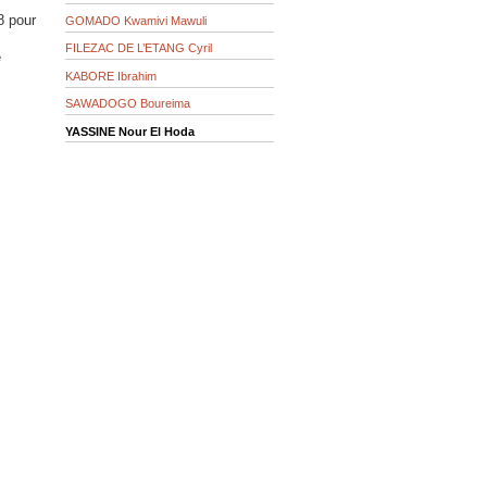
8 pour
GOMADO Kwamivi Mawuli
FILEZAC DE L’ETANG Cyril
e
KABORE Ibrahim
SAWADOGO Boureima
YASSINE Nour El Hoda