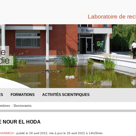
Laboratoire de re
ES
FORMATIONS
ACTIVITÉS SCIENTIFIQUES
mbres
>
Doctorants
E NOUR EL HODA
KHARMICH
-
publié le
29 avril 2022
,
mis à jour le
26 avril 2022 à 14h29min