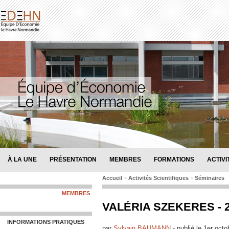
À LA UNE
PRÉSENTATION
MEMBRES
FORMATIONS
ACTIVI
Accueil
>
Activités Scientifiques
>
Séminaires
MEMBRES
VALÉRIA SZEKERES - 
INFORMATIONS PRATIQUES
par
Sylvain BAUMANN
-
publié le
1er octo