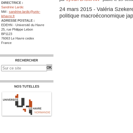
DIRECTRICE :
Sandrine Lardic
24 mars 2015 - Valéria Szekere
Mél :
sandrine.lardic@univ-
politique macroéconomique ja
lehavre.fr
ADRESSE POSTALE :
EDEHN - Université du Havre
25, rue Philippe Lebon
BP1123
76063 Le Havre cedex
France
RECHERCHER
NOS TUTELLES