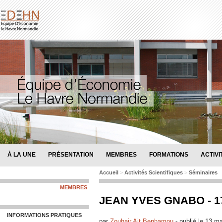
À LA UNE
PRÉSENTATION
MEMBRES
FORMATIONS
ACTIVI
Accueil
>
Activités Scientifiques
>
Séminaires
MEMBRES
JEAN YVES GNABO - 17
INFORMATIONS PRATIQUES
par
Zouhair Ait Benhamou
-
publié le
13 ma