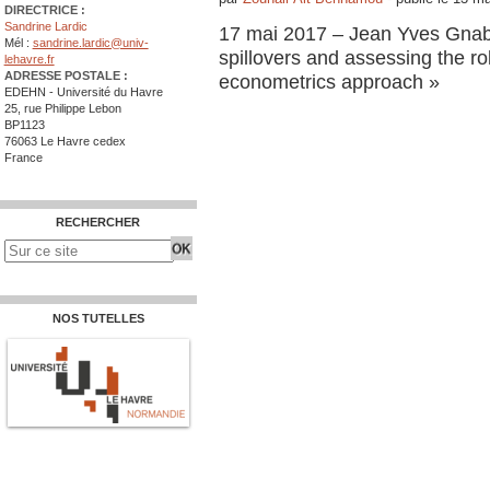
DIRECTRICE :
Sandrine Lardic
17 mai 2017 – Jean Yves Gnabo
Mél :
sandrine.lardic@univ-
spillovers and assessing the ro
lehavre.fr
ADRESSE POSTALE :
econometrics approach »
EDEHN - Université du Havre
25, rue Philippe Lebon
BP1123
76063 Le Havre cedex
France
RECHERCHER
NOS TUTELLES