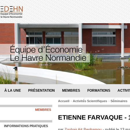
À LA UNE
PRÉSENTATION
MEMBRES
FORMATIONS
ACTIVI
Accueil
>
Activités Scientifiques
>
Séminaires
MEMBRES
ETIENNE FARVAQUE - 
INFORMATIONS PRATIQUES
par
Zouhair Ait Benhamou
-
publié le
13 ma