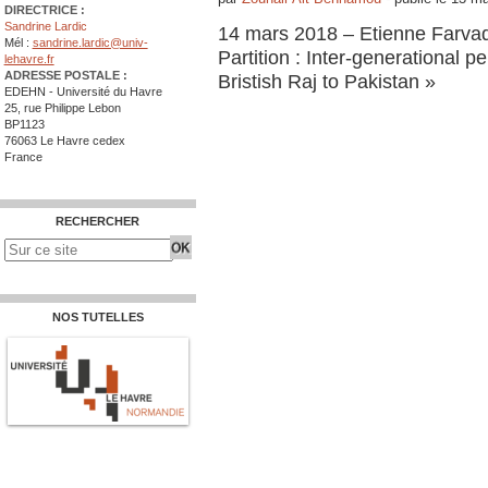
DIRECTRICE :
Sandrine Lardic
14 mars 2018 – Etienne Farvaque
Mél :
sandrine.lardic@univ-
Partition : Inter-generational 
lehavre.fr
ADRESSE POSTALE :
Bristish Raj to Pakistan »
EDEHN - Université du Havre
25, rue Philippe Lebon
BP1123
76063 Le Havre cedex
France
RECHERCHER
NOS TUTELLES